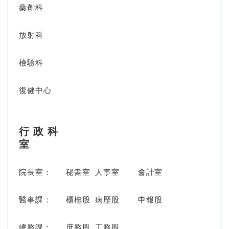
藥劑科
放射科
檢驗科
復健中心
行 政 科
室
院長室：
秘書室
人事室
會計室
醫事課：
櫃檯股
病歷股
申報股
總務課：
庶務股
工務股