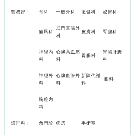
醫務部：
骨科
一般外科
復健科
泌尿科
肛門直腸外
痛風科
皮膚科
腎臟科
科
神經內
心臟高血壓
胃腸肝膽
胃腸科
科
科
科
神經外
心臟血管外
新陳代謝
眼科
科
科
科
胸腔內
科
護理科：
急門診
病房
手術室