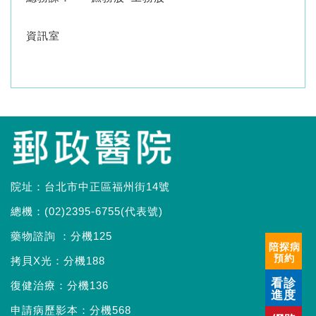
資訊室
院址：台北市中正區福州街14號
總機：(02)2395-6755(代表號)
藥物諮詢 ：分機125
陪探病
預約
拷貝X光：分機188
看診
復健治療：分機136
進度
申請病歷影本：分機568