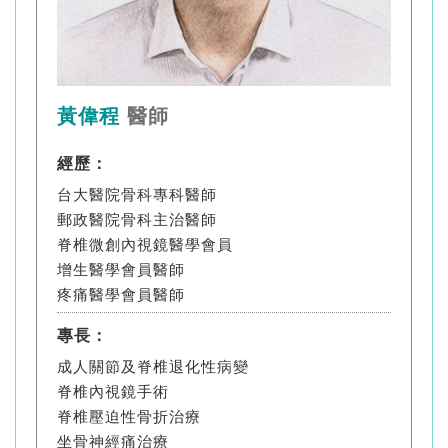
黃偉程
醫師
經歷：
台大醫院骨科專科醫師
郵政醫院骨科主治醫師
脊椎微創內視鏡醫學會員
增生醫學會員醫師
疼痛醫學會員醫師
專長：
成人關節及脊椎退化性病變
脊椎內視鏡手術
脊椎壓迫性骨折治療
坐骨神經痛治療