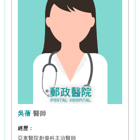
吳蒨
醫師
經歷：
亞東醫院創傷科主治醫師