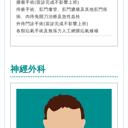
腫瘤手術(當診完成不影響上班)
痔瘡手術、肛門瘻管、肛門膿瘍及其他肛門疾
病、內痔免開刀治療及急性血栓
外痔門診手術(當診完成不影響上班)
各類疝氣手術及無張力人工網膜疝氣修補
神經外科