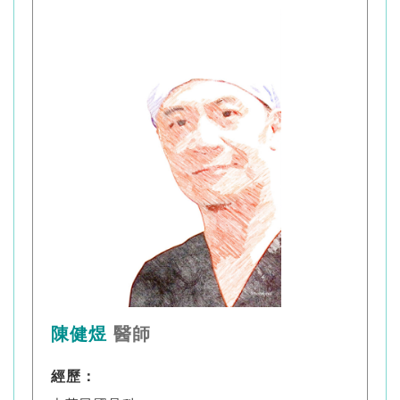
陳健煜
醫師
經歷：