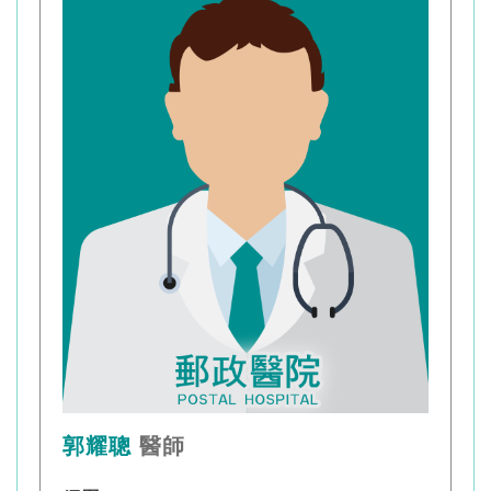
郭耀聰
醫師