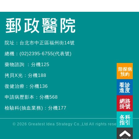
院址：台北市中正區福州街14號
總機：(02)2395-6755(代表號)
藥物諮詢 ：分機125
陪探病
預約
拷貝X光：分機188
看診
復健治療：分機136
進度
申請病歷影本：分機568
網路
掛號
檢驗科(抽血業務)：分機177
各科
指引
© 2026
Greatest Idea Strategy Co.,Ltd
All rights reserved.