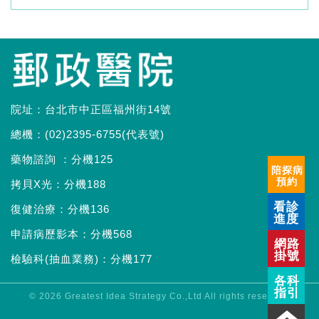
院址：台北市中正區福州街14號
總機：(02)2395-6755(代表號)
藥物諮詢 ：分機125
陪探病
預約
拷貝X光：分機188
看診
復健治療：分機136
進度
申請病歷影本：分機568
網路
掛號
檢驗科(抽血業務)：分機177
各科
指引
© 2026
Greatest Idea Strategy Co.,Ltd
All rights reserved.